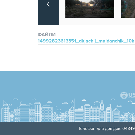
ФАЙЛИ
14992823613351_ditjachij_majdanchik_10kh1
Телефон для довідок: 04849-