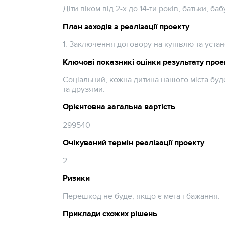
Діти віком від 2-х до 14-ти років, батьки, бабу
План заходів з реалізації проекту
1. Заключення договору на купівлю та уста
Ключові показникі оцінки результату прое
Соціальний, кожна дитина нашого міста буде
та друзями.
Орієнтовна загальна вартість
299540
Очікуваний термін реалізації проекту
2
Ризики
Перешкод не буде, якщо є мета і бажання.
Приклади схожих рішень