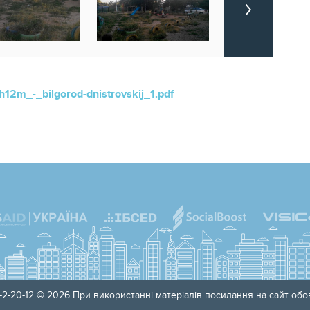
2m_-_bilgorod-dnistrovskij_1.pdf
2-20-12 © 2026 При використанні матеріалів посилання на сайт обов