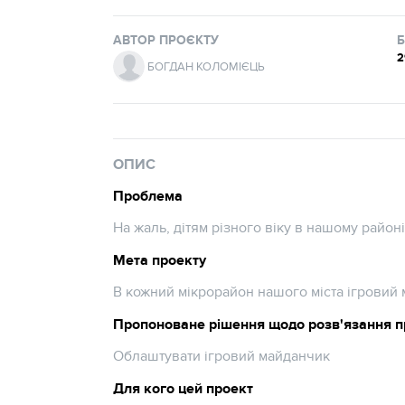
АВТОР ПРОЄКТУ
2
БОГДАН КОЛОМІЄЦЬ
ОПИС
Проблема
На жаль, дітям різного віку в нашому районі
Мета проекту
В кожний мікрорайон нашого міста ігровий 
Пропоноване рішення щодо розв'язання 
Облаштувати ігровий майданчик
Для кого цей проект