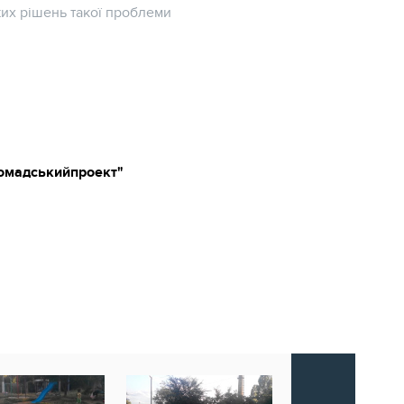
жих рішень такої проблеми
ромадськийпроект"