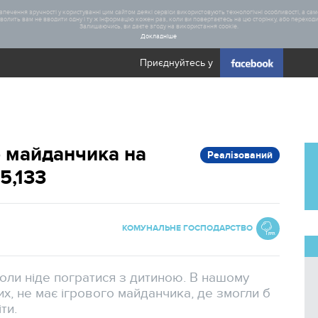
печення зручності у користуванні цим сайтом деякі сервіси використовують технологічні особливості, а саме
олить вам не вводити одну і ту ж інформацію кожен раз, коли ви повертаєтесь на цю сторінку, або переходите
Залишаючись, ви даєте згоду на використання cookie.
Докладніше
Приєднуйтесь у
Загал
 майданчика на
Реалізований
Статис
35,133
Реаліз
КОМУНАЛЬНЕ ГОСПОДАРСТВО
коли ніде погратися з дитиною. В нашому
нших, не має ігрового майданчика, де змогли б
ти.