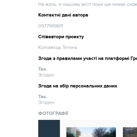
На жаль, в нашому місті поки ще немає схо
Контактні дані автора
0977999611
Співавтори проекту
Коломієць Тетяна
Згода з правилами участі на платформі Г
Так.
Згоден
Згода на збір персональних даних
Так.
Згоден
ФОТОГРАФІЇ