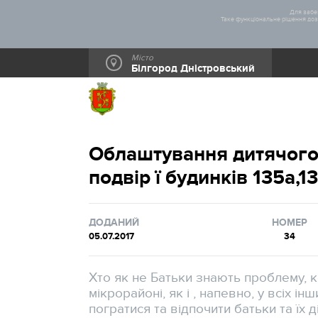
Для забез
Таке функціональне рішення дозв
Місто
Білгород Дністровський
Облаштування дитячого
подвір ї будинків 135а,1
ДОДАНИЙ
НОМЕР
05.07.2017
34
Хто як не Батьки знають проблему, 
мікрорайоні, як і , напевно, у всіх і
погратися та відпочити батьки та їх ді