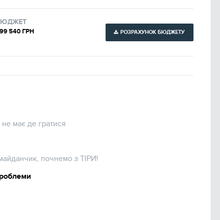
БЮДЖЕТ
99 540 ГРН
РОЗРАХУНОК БЮДЖЕТУ
 не має де гратися
майданчик, почнемо з ТІРИ!
проблеми