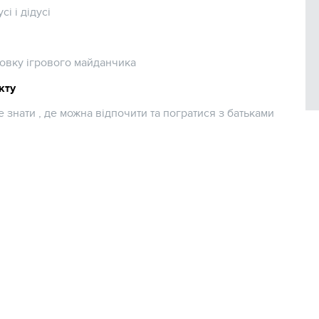
сі і дідусі
новку ігрового майданчика
кту
 знати , де можна відпочити та погратися з батьками